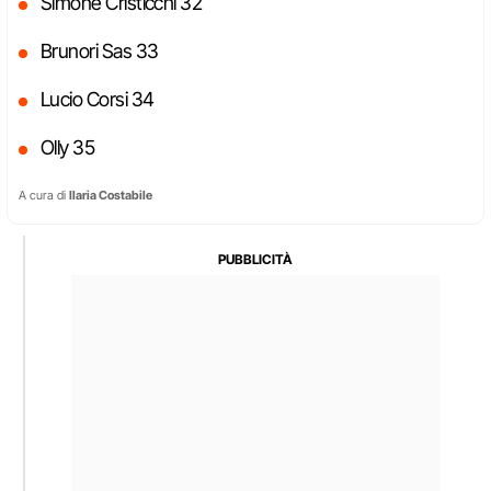
Simone Cristicchi 32
Brunori Sas 33
Lucio Corsi 34
Olly 35
A cura di
Ilaria Costabile