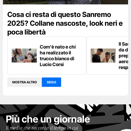
Cosa ci resta di questo Sanremo
2025? Collane nascoste, look neri e
poca libertà
Il Sa
Com'è nato e chi
da die
ha realizzato il
prepa
trucco bianco di
aeros
Lucio Corsi
respi
MOSTRA ALTRO
SEGUI
Più che un giornale
Il media che racconta il tempo in cui