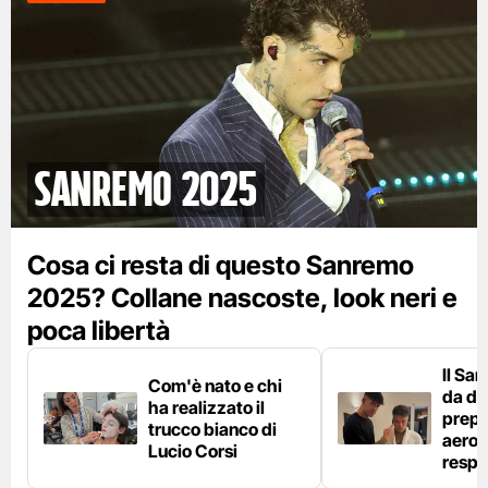
Sanremo 2025
Cosa ci resta di questo Sanremo
2025? Collane nascoste, look neri e
poca libertà
Il Sa
Com'è nato e chi
da die
ha realizzato il
prepa
trucco bianco di
aeros
Lucio Corsi
respi