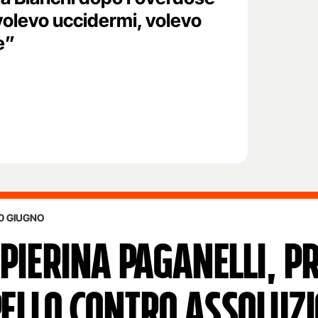
volevo uccidermi, volevo
e”
0 GIUGNO
 PIERINA PAGANELLI, P
ELLO CONTRO ASSOLUZ