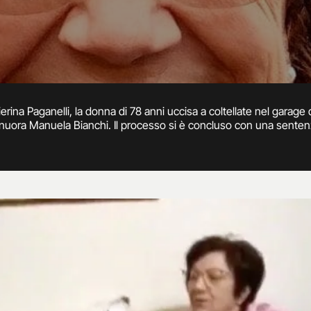
ierina Paganelli, la donna di 78 anni uccisa a coltellate nel garage d
a nuora Manuela Bianchi. Il processo si è concluso con una sente
sso il reato. Affinchè diventi definitiva bisognerà attendere la 
pparso sin da subito un giallo intricato.