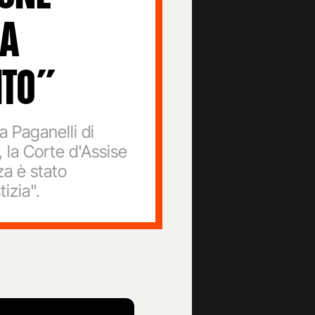
LA
ITO”
a Paganelli di
 la Corte d'Assise
za è stato
izia".