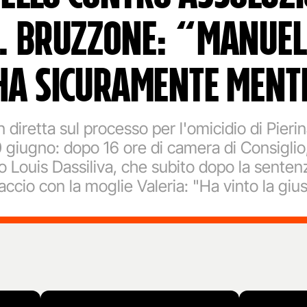
A. BRUZZONE: “MANUE
HA SICURAMENTE MENT
n diretta sul processo per l'omicidio di Pierin
 giugno: dopo 16 ore di camera di Consiglio,
to Louis Dassiliva, che subito dopo la senten
ccio con la moglie Valeria: "Ha vinto la giust