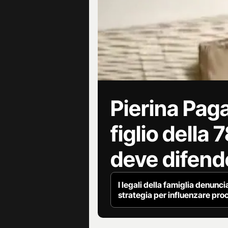
Pierina Paga
figlio della
deve difend
I legali della famiglia denunc
strategia per influenzare pro