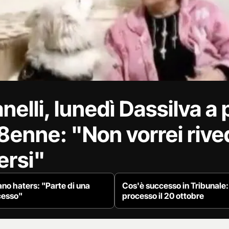
nelli, lunedì Dassilva a 
 78enne: "Non vorrei riv
ersi"
iano haters: "Parte di una
Cos'è successo in Tribunale: 
cesso"
processo il 20 ottobre