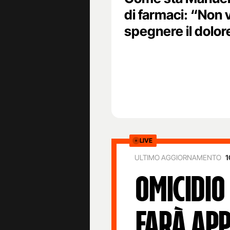
di farmaci: “Non 
spegnere il dolor
LIVE
ULTIMO AGGIORNAMENTO
1
OMICIDIO
FARÀ APP