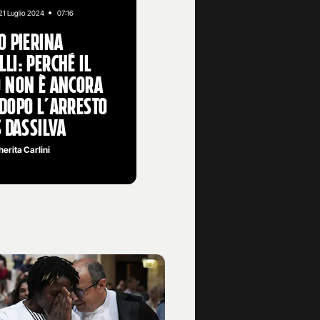
21 Luglio 2024
07:16
o Pierina
li: perché il
o non è ancora
dopo l’arresto
s Dassilva
erita Carlini