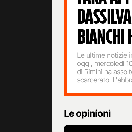
DASSILV
BIANCHI 
Le ultime notizie i
oggi, mercoledì 10
di Rimini ha assol
scarcerato. L'abbra
Le opinioni