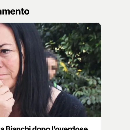
namento
 Bianchi dopo l’overdose