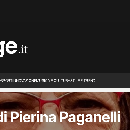
O
SPORT
INNOVAZIONE
MUSICA E CULTURA
STILE E TREND
i Pierina Paganelli