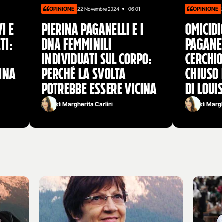
OPINIONE
OPINIONE
22 Novembre 2024
06:01
i e
Pierina Paganelli e i
Omicidi
ti:
Dna femminili
Paganel
individuati sul corpo:
cerchi
rina
perché la svolta
chiuso 
potrebbe essere vicina
di Loui
di
Margherita Carlini
di
Margh