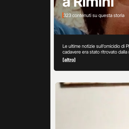
a Rimini
323 contenuti su questa storia
Le ultime notizie sull’omicidio di P
cadavere era stato ritrovato dall
Louis Dassilva per non aver comme
[altro]
altri indagati per l'omicido che è a