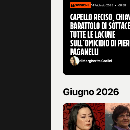
OPINIONE
14 Febbraio 2025
06:58
Capello reciso, chiav
barattolo di sottace
tutte le lacune
sull’omicidio di Pie
Paganelli
di
Margherita Carlini
Giugno 2026