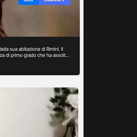
ella sua abitazione di Rimini. Il
nza di primo grado che ha assolto
Cassazione, intanto non ci sono