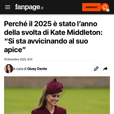
ABBONATI
2
Perché il 2025 è stato l’anno
della svolta di Kate Middleton:
“Si sta avvicinando al suo
apice”
19 Dicembre 2025
8:01
,
A cura di
Giusy Dente