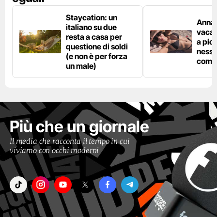
Staycation: un
Anna 
italiano su due
vacan
resta a casa per
a pic
questione di soldi
nessu
(e non è per forza
comp
un male)
Più che un giornale
Il media che racconta il tempo in cui
viviamo con occhi moderni