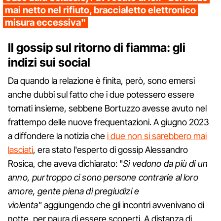
mai netto nel rifiuto, braccialetto elettronico
misura eccessiva"
Il gossip sul ritorno di fiamma: gli
indizi sui social
Da quando la relazione è finita, però, sono emersi
anche dubbi sul fatto che i due potessero essere
tornati insieme, sebbene Bortuzzo avesse avuto nel
frattempo delle nuove frequentazioni. A giugno 2023
a diffondere la notizia che
i due non si sarebbero mai
lasciati
, era stato l'esperto di gossip Alessandro
Rosica, che aveva dichiarato: "
Si vedono da più di un
anno, purtroppo ci sono persone contrarie al loro
amore, gente piena di pregiudizi e
violenta"
aggiungendo che gli incontri avvenivano di
notte, per paura di essere scoperti. A distanza di