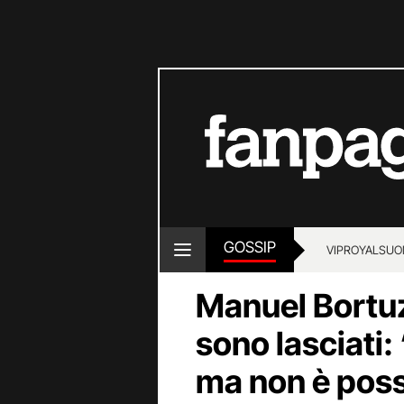
GOSSIP
VIP
ROYALS
UO
Manuel Bortuz
sono lasciati
ma non è poss