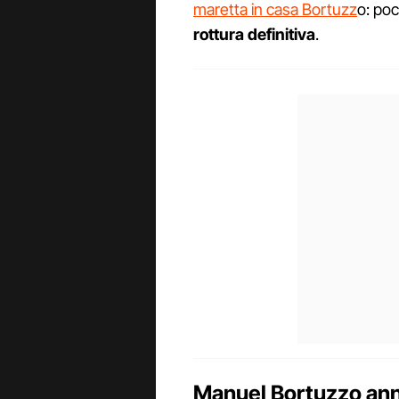
maretta in casa Bortuzz
o: poc
rottura definitiva
.
Manuel Bortuzzo annu