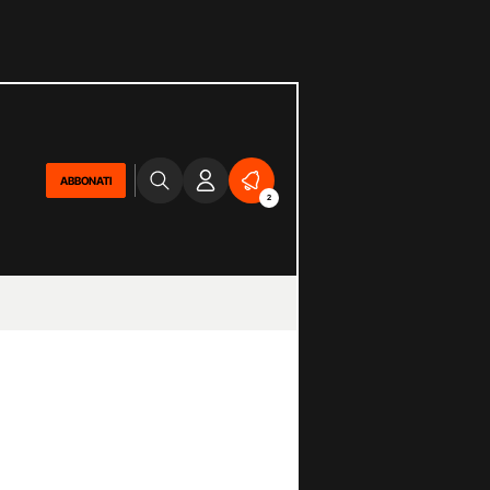
ABBONATI
2