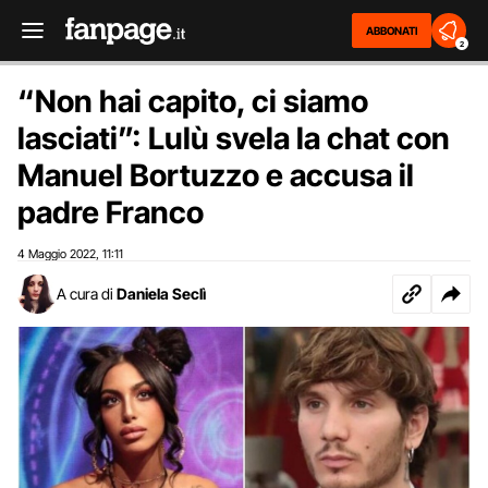
ABBONATI
2
“Non hai capito, ci siamo
lasciati”: Lulù svela la chat con
Manuel Bortuzzo e accusa il
padre Franco
4 Maggio 2022
11:11
,
A cura di
Daniela Seclì