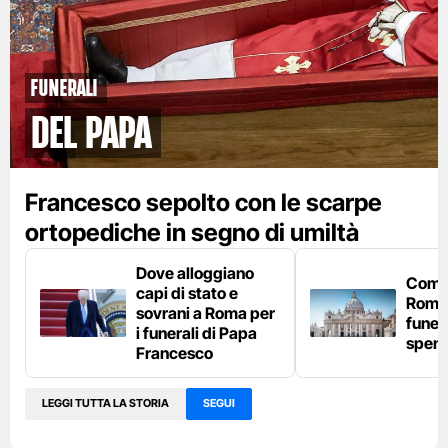
FUNERALI
del papa
Francesco sepolto con le scarpe
ortopediche in segno di umiltà
Dove alloggiano
Come
capi di stato e
Roma 
sovrani a Roma per
funer
i funerali di Papa
spen
Francesco
LEGGI TUTTA LA STORIA
SEGUI