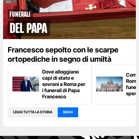
FUNERALI
del papa
Francesco sepolto con le scarpe
ortopediche in segno di umiltà
Dove alloggiano
Come
capi di stato e
Roma 
sovrani a Roma per
funer
i funerali di Papa
spen
Francesco
LEGGI TUTTA LA STORIA
SEGUI