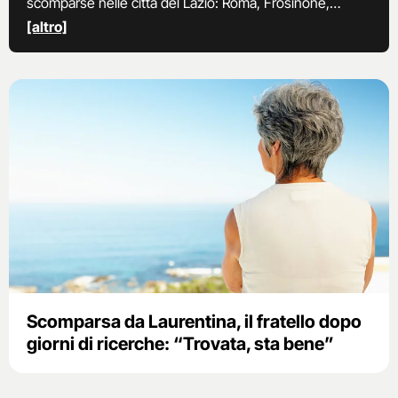
scomparse nelle città del Lazio: Roma, Frosinone,
Latina, Viterbo, Rieti e le rispettive province.
[altro]
Scomparsa da Laurentina, il fratello dopo
giorni di ricerche: “Trovata, sta bene”