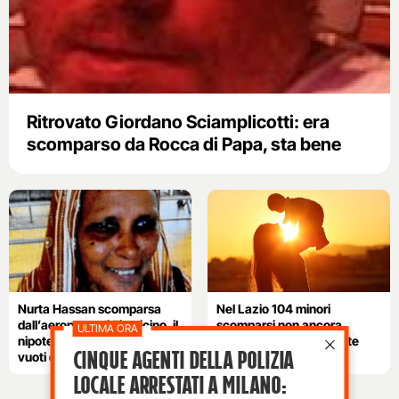
Ritrovato Giordano Sciamplicotti: era
scomparso da Rocca di Papa, sta bene
Nurta Hassan scomparsa
Nel Lazio 104 minori
dall’aeroporto di Fiumicino, il
scomparsi non ancora
nipote: “Potrebbe avere
ritrovati: la maggior parte
Cinque agenti della polizia
vuoti di memoria”
sono maschi e stranieri
locale arrestati a Milano: