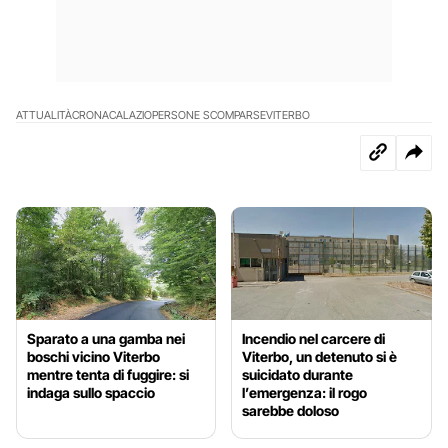
ATTUALITÀ
CRONACA
LAZIO
PERSONE SCOMPARSE
VITERBO
Sparato a una gamba nei
Incendio nel carcere di
boschi vicino Viterbo
Viterbo, un detenuto si è
mentre tenta di fuggire: si
suicidato durante
indaga sullo spaccio
l’emergenza: il rogo
sarebbe doloso