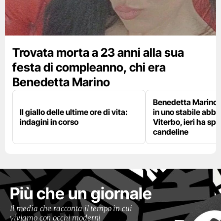
Trovata morta a 23 anni alla sua
festa di compleanno, chi era
Benedetta Marino
Benedetta Marino 
Il giallo delle ultime ore di vita:
in uno stabile abb
indagini in corso
Viterbo, ieri ha sp
candeline
Più che un giornale
Il media che racconta il tempo in cui
viviamo con occhi moderni