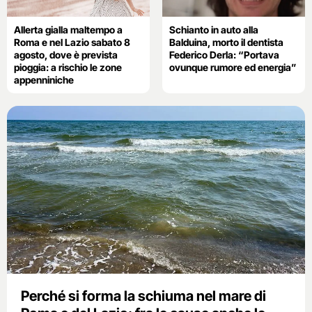
Allerta gialla maltempo a
Schianto in auto alla
Roma e nel Lazio sabato 8
Balduina, morto il dentista
agosto, dove è prevista
Federico Derla: “Portava
pioggia: a rischio le zone
ovunque rumore ed energia”
appenniniche
Perché si forma la schiuma nel mare di