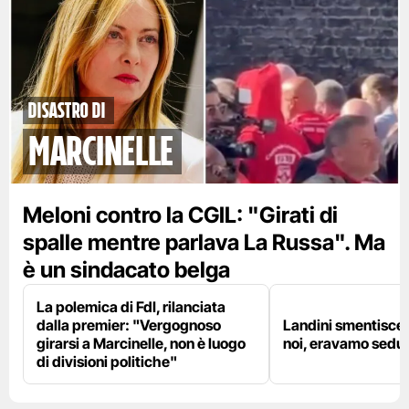
disastro di
marcinelle
Meloni contro la CGIL: "Girati di
spalle mentre parlava La Russa". Ma
è un sindacato belga
La polemica di FdI, rilanciata
dalla premier: "Vergognoso
Landini smentisce
girarsi a Marcinelle, non è luogo
noi, eravamo sedut
di divisioni politiche"