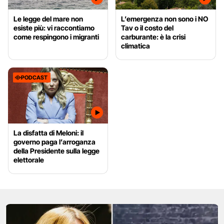
Le legge del mare non
L’emergenza non sono i NO
esiste più: vi raccontiamo
Tav o il costo del
come respingono i migranti
carburante: è la crisi
climatica
PODCAST
La disfatta di Meloni: il
governo paga l’arroganza
della Presidente sulla legge
elettorale