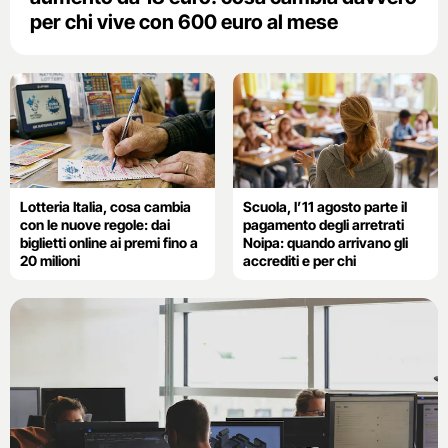
per chi vive con 600 euro al mese
Lotteria Italia, cosa cambia
Scuola, l’11 agosto parte il
con le nuove regole: dai
pagamento degli arretrati
biglietti online ai premi fino a
Noipa: quando arrivano gli
20 milioni
accrediti e per chi