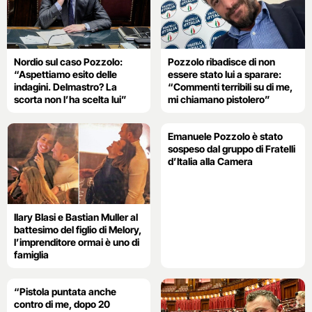
Nordio sul caso Pozzolo:
Pozzolo ribadisce di non
“Aspettiamo esito delle
essere stato lui a sparare:
indagini. Delmastro? La
“Commenti terribili su di me,
scorta non l’ha scelta lui”
mi chiamano pistolero”
Emanuele Pozzolo è stato
sospeso dal gruppo di Fratelli
d’Italia alla Camera
Ilary Blasi e Bastian Muller al
battesimo del figlio di Melory,
l’imprenditore ormai è uno di
famiglia
“Pistola puntata anche
contro di me, dopo 20