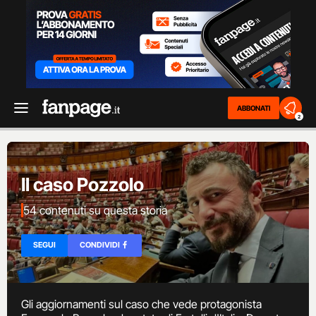
ABBONATI
2
Il caso Pozzolo
54 contenuti su questa storia
SEGUI
CONDIVIDI
Gli aggiornamenti sul caso che vede protagonista