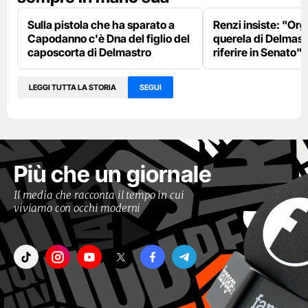
Sulla pistola che ha sparato a
Renzi insiste: "Org
Capodanno c'è Dna del figlio del
querela di Delmast
caposcorta di Delmastro
riferire in Senato"
LEGGI TUTTA LA STORIA
SEGUI
Più che un giornale
Il media che racconta il tempo in cui
viviamo con occhi moderni