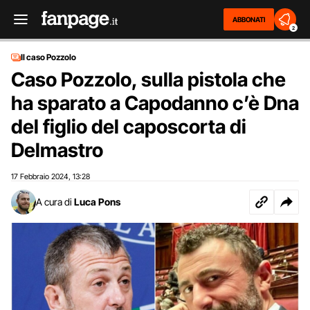
ABBONATI
2
Il caso Pozzolo
Caso Pozzolo, sulla pistola che
ha sparato a Capodanno c’è Dna
del figlio del caposcorta di
Delmastro
17 Febbraio 2024
13:28
,
A cura di
Luca Pons