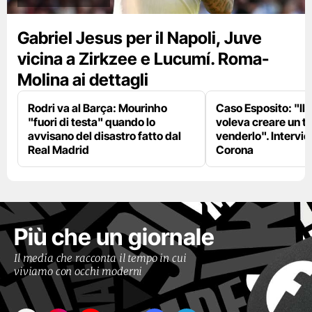
Gabriel Jesus per il Napoli, Juve
vicina a Zirkzee e Lucumí. Roma-
Molina ai dettagli
Rodri va al Barça: Mourinho
Caso Esposito: "Il 
"fuori di testa" quando lo
voleva creare un te
avvisano del disastro fatto dal
venderlo". Intervie
Real Madrid
Corona
Più che un giornale
Il media che racconta il tempo in cui
viviamo con occhi moderni