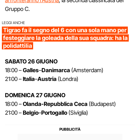
affronteranno l'Austria
, la seconda classificata del
Gruppo C.
LEGGI ANCHE
Tigrao fa il segno del 6 con una sola mano per
festeggiare la goleada della sua squadra: ha la
polidattilia
SABATO 26 GIUGNO
18:00 –
Galles
–
Danimarca
(Amsterdam)
21:00 –
Italia
–
Austria
(Londra)
DOMENICA 27 GIUGNO
18:00 –
Olanda-Repubblica Ceca
(Budapest)
21:00 –
Belgio
–
Portogallo
(Siviglia)