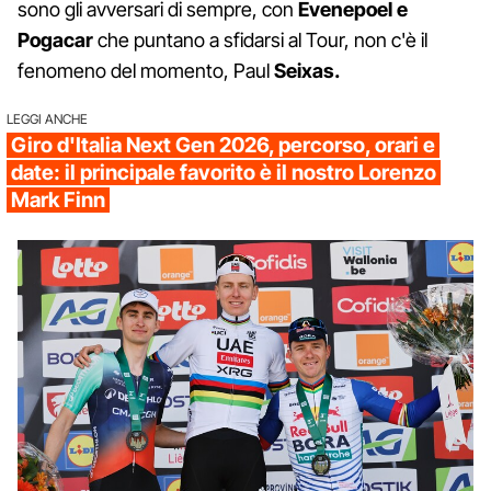
sono gli avversari di sempre, con
Evenepoel e
Pogacar
che puntano a sfidarsi al Tour, non c'è il
fenomeno del momento, Paul
Seixas.
LEGGI ANCHE
Giro d'Italia Next Gen 2026, percorso, orari e
date: il principale favorito è il nostro Lorenzo
Mark Finn