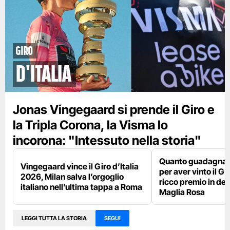
Giro
d'Italia
Jonas Vingegaard si prende il Giro e
la Tripla Corona, la Visma lo
incorona: "Intessuto nella storia"
Quanto guadagna 
Vingegaard vince il Giro d’Italia
per aver vinto il Giro
2026, Milan salva l’orgoglio
ricco premio in den
italiano nell’ultima tappa a Roma
Maglia Rosa
LEGGI TUTTA LA STORIA
SEGUI