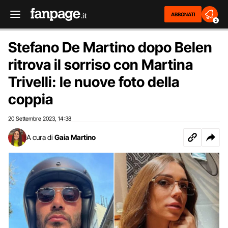
ABBONATI
2
Stefano De Martino dopo Belen
ritrova il sorriso con Martina
Trivelli: le nuove foto della
coppia
20 Settembre 2023
14:38
,
A cura di
Gaia Martino