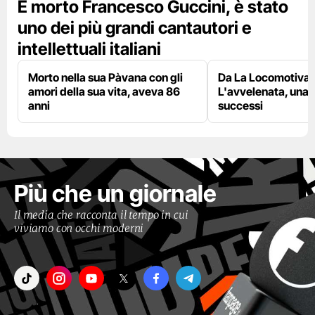
È morto Francesco Guccini, è stato
uno dei più grandi cantautori e
intellettuali italiani
Morto nella sua Pàvana con gli
Da La Locomotiva 
amori della sua vita, aveva 86
L'avvelenata, una v
anni
successi
Più che un giornale
Il media che racconta il tempo in cui
viviamo con occhi moderni