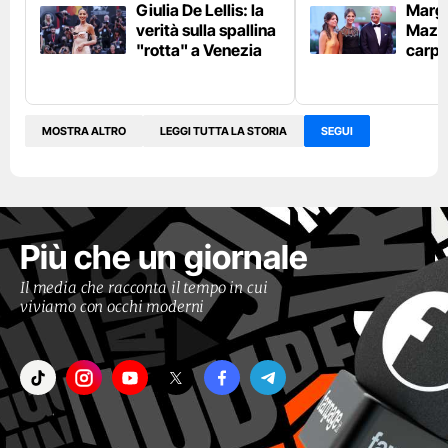
Giulia De Lellis: la
Margh
verità sulla spallina
Mazzu
"rotta" a Venezia
carpe
MOSTRA ALTRO
LEGGI TUTTA LA STORIA
SEGUI
Più che un giornale
Il media che racconta il tempo in cui
viviamo con occhi moderni