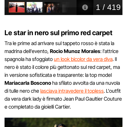
Le star in nero sul primo red carpet
Tra le prime ad arrivare sul tappeto rosso è stata la
madrina dell'evento,
Rocìo Munoz Morales
: l'attrice
spagnola ha sfoggiato
un look bicolor da vera diva
. Il
nero è stato il colore più gettonato sul red carpet, ma
in versione sofisticata e trasparente: la top model
Mariacarla Boscono
ha sfilato avvolta da una nuvola
di tulle nero che
lasciava intravedere il topless
. L'outfit
da vera dark lady è firmato Jean Paul Gaultier Couture
e completato da gioielli Cartier.