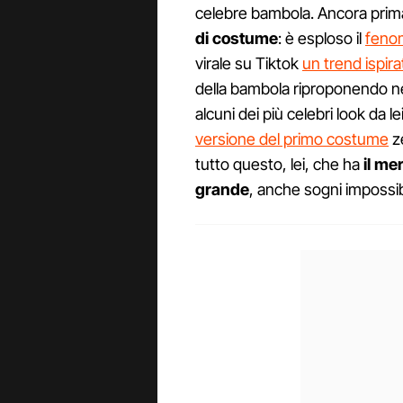
celebre bambola. Ancora prima d
di costume
: è esploso il
fenom
virale su Tiktok
un trend ispirat
della bambola riproponendo ne
alcuni dei più celebri look da 
versione del primo costume
ze
tutto questo, lei, che ha
il me
grande
, anche sogni impossibi