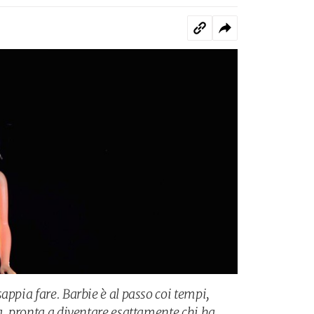
appia fare. Barbie è al passo coi tempi,
a, pronta a diventare esattamente chi ha