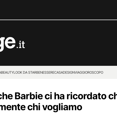
A
BEAUTY
LOOK DA STAR
BENESSERE
CASA
DESIGN
VIAGGI
OROSCOPO
 che Barbie ci ha ricordato
mente chi vogliamo