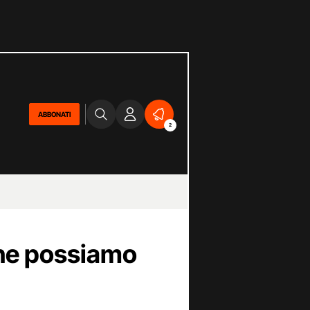
ABBONATI
2
 che possiamo