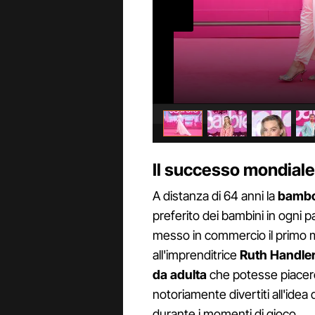
Il successo mondiale
A distanza di 64 anni la
bambol
preferito dei bambini in ogni p
messo in commercio il primo mode
all'imprenditrice
Ruth Handle
da adulta
che potesse piacere a
notoriamente divertiti all'idea di
durante i momenti di gioco.