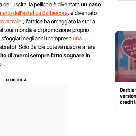
ell'uscita, la pellicola è diventata
un caso
eno dell'estetica Barbiecore
, è diventato
o al trailer
, l'attrice ha omaggiato la storia
l tour mondiale di promozione proprio
lei sfoggiati negli anni (compreso
una
brato). Solo Barbie poteva riuscire a fare
rito di averci sempre fatto sognare in
li.
Barbie 
version
credit 