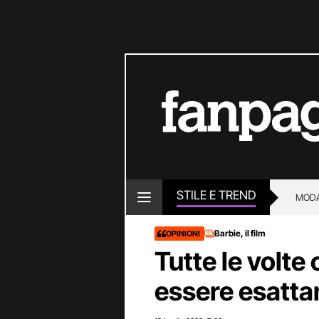
STILE E TREND
MOD
Barbie, il film
OPINIONI
Tutte le volte
essere esatta