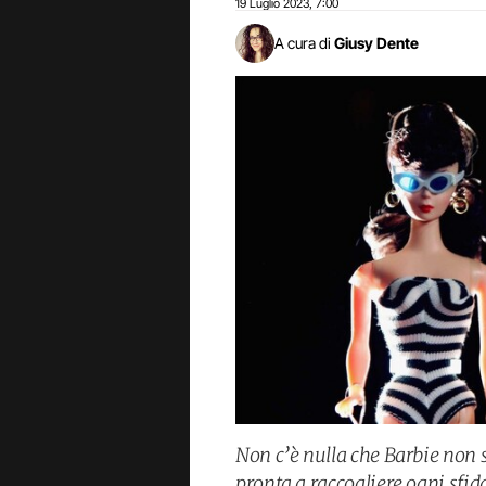
19 Luglio 2023
7:00
,
A cura di
Giusy Dente
Non c’è nulla che Barbie non s
pronta a raccogliere ogni sfid