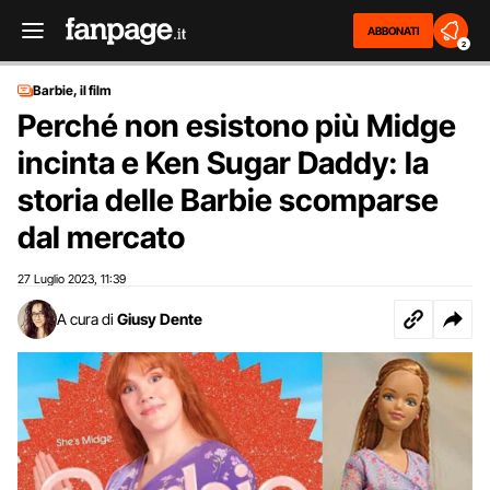
ABBONATI
2
Barbie, il film
Perché non esistono più Midge
incinta e Ken Sugar Daddy: la
storia delle Barbie scomparse
dal mercato
27 Luglio 2023
11:39
,
A cura di
Giusy Dente