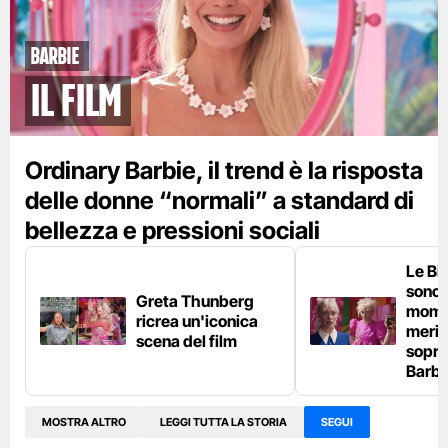
Barbie
Il film
Ordinary Barbie, il trend è la risposta
delle donne “normali” a standard di
bellezza e pressioni sociali
Le Bi
sono i
Greta Thunberg
momen
ricrea un'iconica
merit
scena del film
sopra
Barbi
MOSTRA ALTRO
LEGGI TUTTA LA STORIA
SEGUI