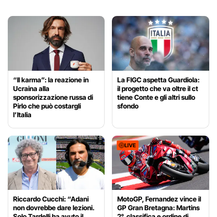
“Il karma”: la reazione in
La FIGC aspetta Guardiola:
Ucraina alla
il progetto che va oltre il ct
sponsorizzazione russa di
tiene Conte e gli altri sullo
Pirlo che può costargli
sfondo
l’Italia
LIVE
Riccardo Cucchi: “Adani
MotoGP, Fernandez vince il
non dovrebbe dare lezioni.
GP Gran Bretagna: Martins
Solo Tardelli ha avuto il
2°, classifica e ordine di