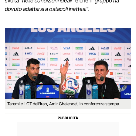
svolta
"nelle condizioni ideali"
e che il
"gruppo ha
dovuto adattarsi a ostacoli inattesi".
Taremi e il CT dell'Iran, Amir Ghalenoei, in conferenza stampa.