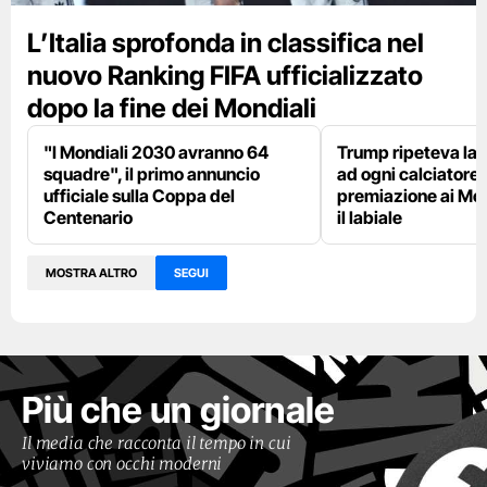
L’Italia sprofonda in classifica nel
nuovo Ranking FIFA ufficializzato
dopo la fine dei Mondiali
"I Mondiali 2030 avranno 64
Trump ripeteva la 
squadre", il primo annuncio
ad ogni calciatore 
ufficiale sulla Coppa del
premiazione ai Mon
Centenario
il labiale
MOSTRA ALTRO
SEGUI
Più che un giornale
Il media che racconta il tempo in cui
viviamo con occhi moderni