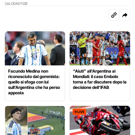
CALCIO
NOTIZIE
Facundo Medina non
“Aiuti” all’Argentina ai
riconosciuto dal gommista:
Mondiali: il caso Embolo
quello si sfoga con lui
torna a far discutere dopo la
sull’Argentina che ha perso
decisione dell’IFAB
apposta
LIVE