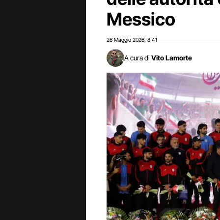
Messico
26 Maggio 2026
8:41
,
A cura di
Vito Lamorte