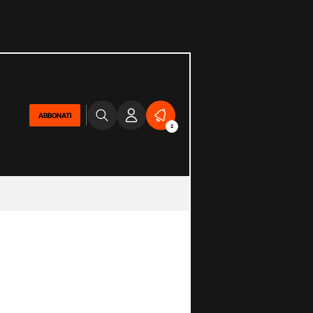
ABBONATI
2