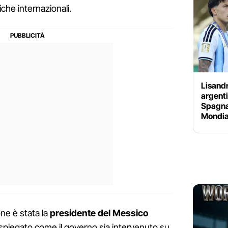
iche internazionali.
Lisandr
argenti
Spagna
Mondial
ne è stata la
presidente del Messico
spiegato come il governo sia intervenuto su