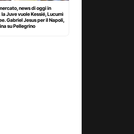
ercato, news di oggi in
: la Juve vuole Kessié, Lucumì
ee. Gabriel Jesus per il Napoli,
ina su Pellegrino