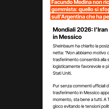
Facundo Medina non ric
gommista: quello si sfog
sull'Argentina che ha p
Mondiali 2026: l’Iran 
in Messico
Sheinbaum ha chiarito la posi
netta:
"Non abbiamo motivo di
trasferimento consentirà alla 
logisticamente favorevole e più
Stati Uniti.
Pur senza commenti ufficiali d
trasferimento in Messico appa
momento, sta bene a tutti. A T
gioco evitando le tensioni polit