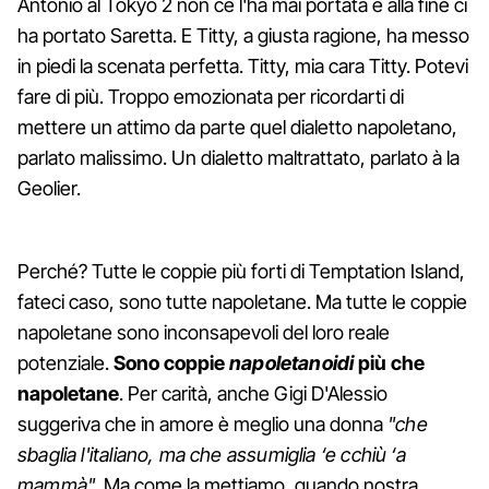
Antonio al Tokyo 2 non ce l'ha mai portata e alla fine ci
ha portato Saretta. E Titty, a giusta ragione, ha messo
in piedi la scenata perfetta. Titty, mia cara Titty. Potevi
fare di più. Troppo emozionata per ricordarti di
mettere un attimo da parte quel dialetto napoletano,
parlato malissimo. Un dialetto maltrattato, parlato à la
Geolier.
Perché? Tutte le coppie più forti di Temptation Island,
fateci caso, sono tutte napoletane. Ma tutte le coppie
napoletane sono inconsapevoli del loro reale
potenziale.
Sono coppie
napoletanoidi
più che
napoletane
. Per carità, anche Gigi D'Alessio
suggeriva che in amore è meglio una donna
"che
sbaglia l'italiano, ma che assumiglia ‘e cchiù ‘a
mammà"
. Ma come la mettiamo, quando nostra