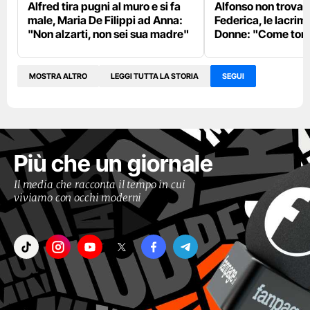
Alfred tira pugni al muro e si fa
Alfonso non trova
male, Maria De Filippi ad Anna:
Federica, le lacrim
"Non alzarti, non sei sua madre"
Donne: "Come torn
MOSTRA ALTRO
LEGGI TUTTA LA STORIA
SEGUI
Più che un giornale
Il media che racconta il tempo in cui
viviamo con occhi moderni