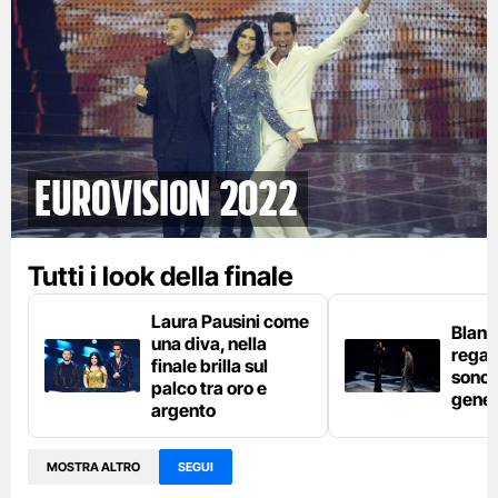
Eurovision 2022
Tutti i look della finale
Laura Pausini come
Blan
una diva, nella
regal
finale brilla sul
sono 
palco tra oro e
gener
argento
MOSTRA ALTRO
SEGUI