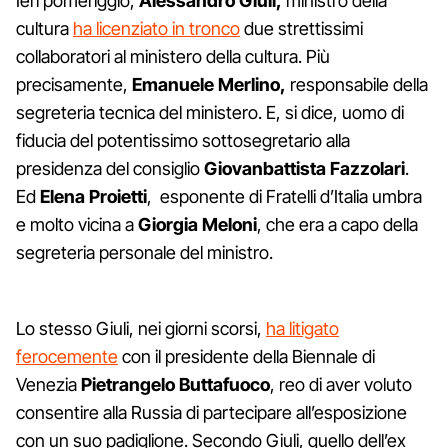
Ieri pomeriggio,
Alessandro Giuli,
ministro della
cultura
ha licenziato in tronco
due strettissimi
collaboratori al ministero della cultura. Più
precisamente,
Emanuele Merlino,
responsabile della
segreteria tecnica del ministero. E, si dice, uomo di
fiducia del potentissimo sottosegretario alla
presidenza del consiglio
Giovanbattista Fazzolari
.
Ed
Elena Proietti
, esponente di Fratelli d’Italia umbra
e molto vicina a
Giorgia Meloni
, che era a capo della
segreteria personale del ministro.
Lo stesso Giuli, nei giorni scorsi,
ha litigato
ferocemente
con il presidente della Biennale di
Venezia
Pietrangelo Buttafuoco
, reo di aver voluto
consentire alla Russia di partecipare all’esposizione
con un suo padiglione. Secondo Giuli, quello dell’ex