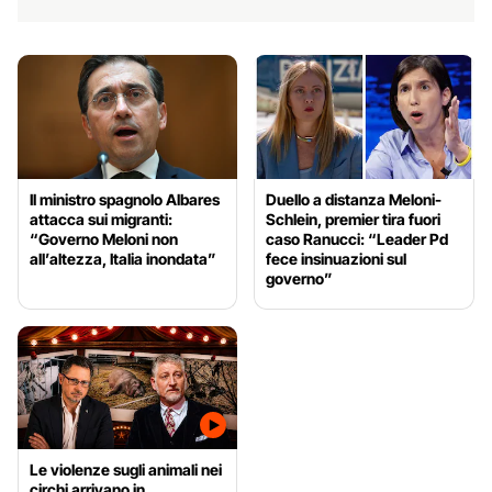
Il ministro spagnolo Albares
Duello a distanza Meloni-
attacca sui migranti:
Schlein, premier tira fuori
“Governo Meloni non
caso Ranucci: “Leader Pd
all’altezza, Italia inondata”
fece insinuazioni sul
governo”
Le violenze sugli animali nei
circhi arrivano in