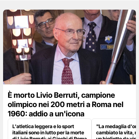
È morto Livio Berruti, campione
olimpico nei 200 metri a Roma nel
1960: addio a un'icona
L'atletica leggera e lo sport
"La medaglia d'oro
italiani sono in lutto per la morte
cambiato la vita, m
di Livio Berruti: ai Giochi di Roma
un biglietto da visi