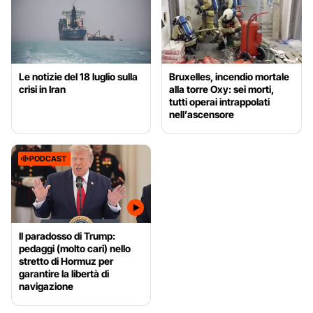
Le notizie del 18 luglio sulla
Bruxelles, incendio mortale
crisi in Iran
alla torre Oxy: sei morti,
tutti operai intrappolati
nell’ascensore
PODCAST
Il paradosso di Trump:
pedaggi (molto cari) nello
stretto di Hormuz per
garantire la libertà di
navigazione