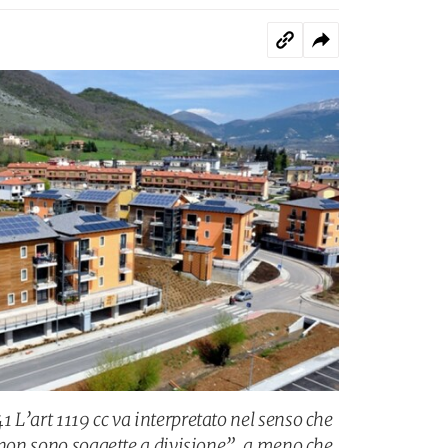
 L’art 1119 cc va interpretato nel senso che
o non sono soggette a divisione”, a meno che