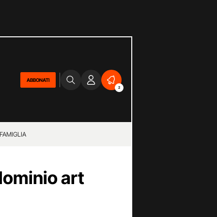
ABBONATI
2
 FAMIGLIA
dominio art