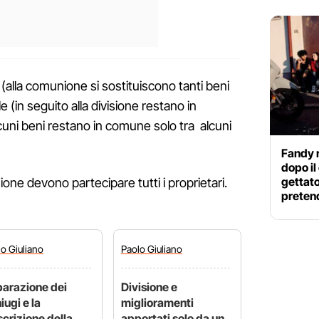
 (alla comunione si sostituiscono tanti beni
le (in seguito alla divisione restano in
uni beni restano in comune solo tra alcuni
Fandy 
dopo il
gettato
sione devono partecipare tutti i proprietari.
preten
lo
Giuliano
Paolo
Giuliano
arazione dei
Divisione e
iugi e la
miglioramenti
scrizione della
apportati solo da un