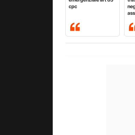
cpc
neg
ass