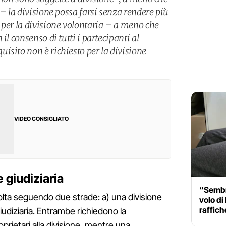
 – la divisione possa farsi senza rendere più
 per la divisione volontaria – a meno che
il consenso di tutti i partecipanti al
isito non è richiesto per la divisione
VIDEO CONSIGLIATO
 giudiziaria
“Sembr
lta seguendo due strade: a) una divisione
volo di
raffich
iudiziaria. Entrambe richiedono la
oprietari alla divisione, mentre una