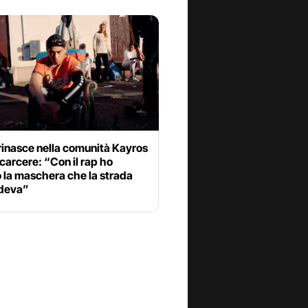
rinasce nella comunità Kayros
 carcere: “Con il rap ho
 la maschera che la strada
deva”