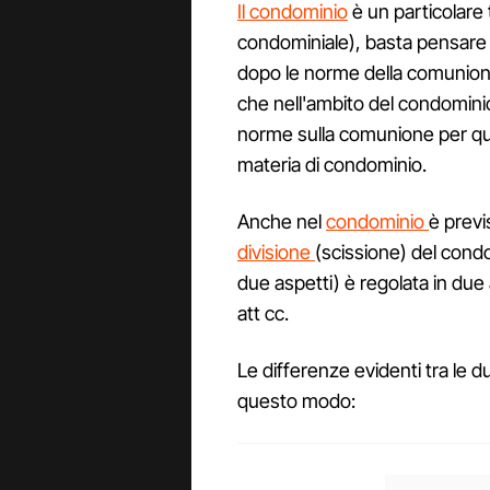
Il condominio
è un particolare
condominiale), basta pensare
dopo le norme della comunione 
che nell'ambito del condominio
norme sulla comunione per q
materia di condominio.
Anche nel
condominio
è previ
divisione
(scissione) del cond
due aspetti) è regolata in due art
att cc.
Le differenze evidenti tra le
questo modo: