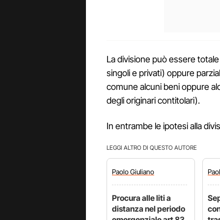
La divisione può essere totale
singoli e privati) oppure parzia
comune alcuni beni oppure alc
degli originari contitolari).
In entrambe le ipotesi alla divi
LEGGI ALTRO DI QUESTO AUTORE
Paolo
Giuliano
Pao
Procura alle liti a
Sep
distanza nel periodo
con
emergenziale art 83
tra