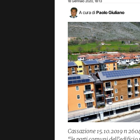
18 Gennaio 2020
18:13
,
A cura di
Paolo Giuliano
Cassazione 15.10.2019 n 26041
“le parti comuni dell’edifici