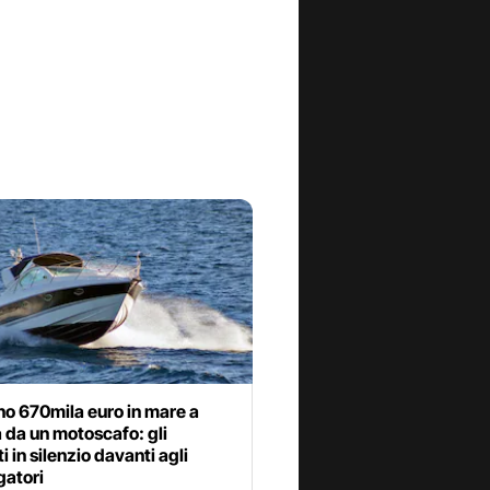
no 670mila euro in mare a
 da un motoscafo: gli
i in silenzio davanti agli
gatori