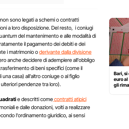
 non sono legati a schemi o contratti
ni a loro disposizione. Del resto, i coniugi
uantum
del mantenimento e alle modalità di
atamente il pagamento dei debiti e dei
ante i matrimonio o
derivante dalla divisione
ero anche decidere di adempiere all'obbligo
rasferimento di beni specifici (come il
Bari, s
 una casa) all'altro coniuge o al figlio
euro al
lteriori pendenze tra loro).
gli rim
uadrati
e descritti come
contratti atipici
oniali e dalle donazioni, volti a realizzare
secondo l'ordinamento giuridico, ai sensi