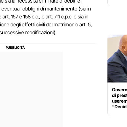
 sia la necessità eliminare di debiti e i
re eventuali obblighi di mantenimento (sia in
t. 157 e 158 c.c., e art. 711 c.p.c. e sia in
ne degli effetti civili del matrimonio art. 5,
e successive modificazioni).
Governo
di pres
userem
“Decid