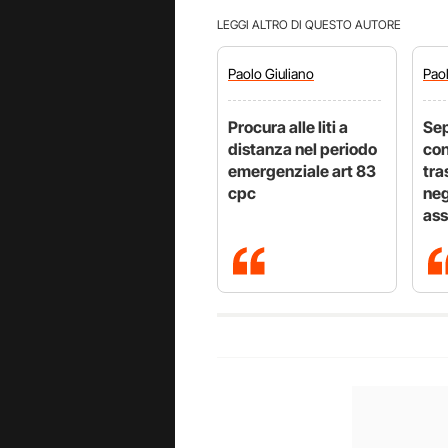
LEGGI ALTRO DI QUESTO AUTORE
Paolo
Giuliano
Pao
Procura alle liti a
Sep
distanza nel periodo
con
emergenziale art 83
tra
cpc
neg
ass