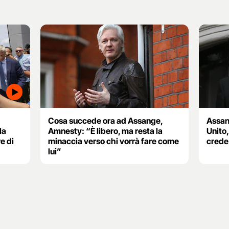
Cosa succede ora ad Assange,
Assang
la
Amnesty: “È libero, ma resta la
Unito,
e di
minaccia verso chi vorrà fare come
crede 
lui”