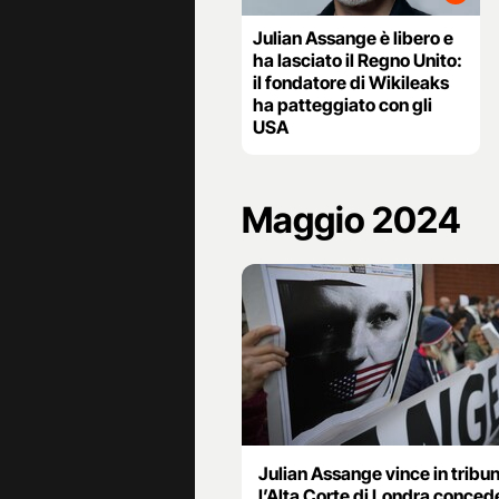
Julian Assange è libero e
ha lasciato il Regno Unito:
il fondatore di Wikileaks
ha patteggiato con gli
USA
Maggio 2024
Julian Assange vince in tribun
l’Alta Corte di Londra conced