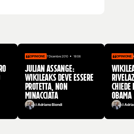
OPINIONE
OPINIONE
7 Dicembre 2010
18:06
ro
Julian Assange:
Wikile
o
Wikileaks deve essere
rivelaz
protetta, non
chiede 
minacciata
Obama
di
Adriano Biondi
di
Adria