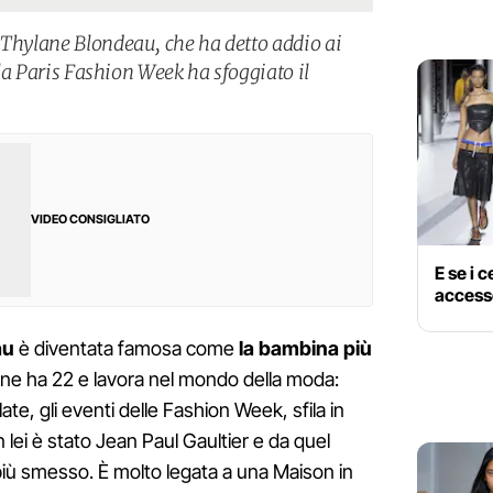
 Thylane Blondeau, che ha detto addio ai
ella Paris Fashion Week ha sfoggiato il
VIDEO CONSIGLIATO
E se i 
accesso
au
è diventata famosa come
la bambina più
i ne ha 22 e lavora nel mondo della moda:
te, gli eventi delle Fashion Week, sfila in
n lei è stato Jean Paul Gaultier e da quel
iù smesso. È molto legata a una Maison in