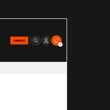
ABBONATI
2