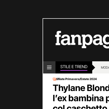
STILE E TREND
MOD
Sfilate Primavera/Estate 2024
Thylane Blonde
l’ex bambina 
col caschetto 