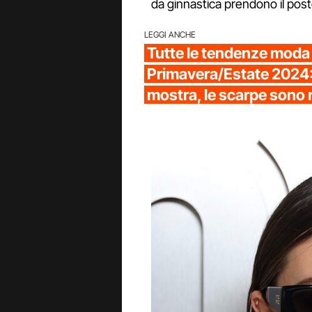
da ginnastica prendono il post
LEGGI ANCHE
Tutte le tendenze moda 
Primavera/Estate 2024: 
mostra, le scarpe sono 