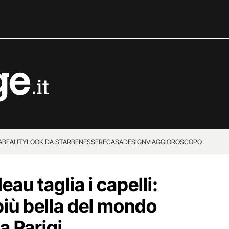
A
BEAUTY
LOOK DA STAR
BENESSERE
CASA
DESIGN
VIAGGI
OROSCOPO
au taglia i capelli:
più bella del mondo
a Parigi