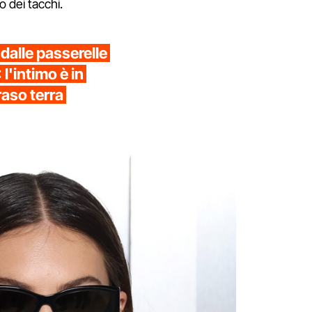
o dei tacchi.
dalle passerelle
l'intimo è in
raso terra