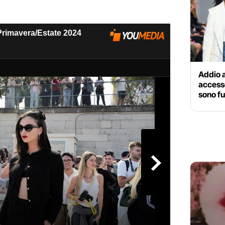
Addio al
accesso
sono fu