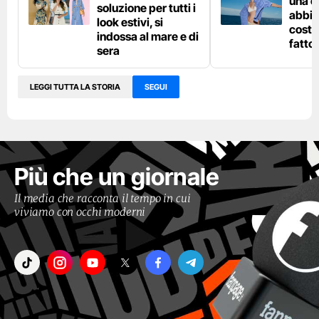
una c
soluzione per tutti i
abbin
look estivi, si
costu
indossa al mare e di
fatto
sera
LEGGI TUTTA LA STORIA
SEGUI
Più che un giornale
Il media che racconta il tempo in cui
viviamo con occhi moderni