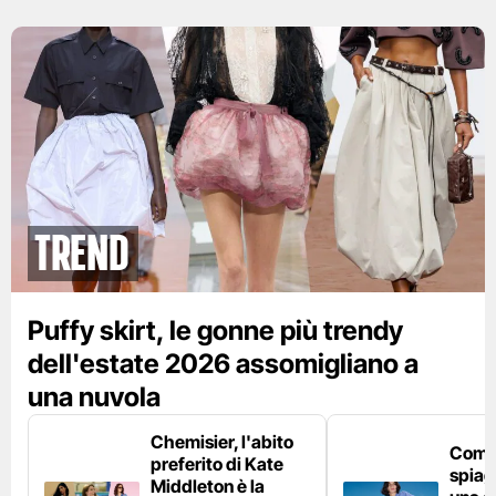
Trend
Puffy skirt, le gonne più trendy
dell'estate 2026 assomigliano a
una nuvola
Chemisier, l'abito
Come 
preferito di Kate
spiag
Middleton è la