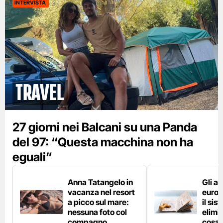
INTERVISTA
Travel
27 giorni nei Balcani su una Panda
del 97: “Questa macchina non ha
eguali”
Anna Tatangelo in
Gli ae
vacanza nel resort
europ
a picco sul mare:
il si
nessuna foto col
elimin
compagno
cosa 