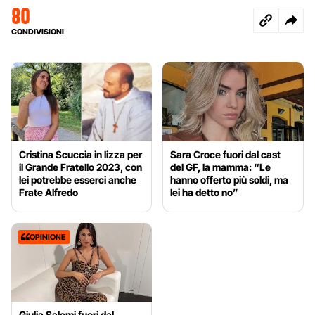
80
CONDIVISIONI
Cristina Scuccia in lizza per
Sara Croce fuori dal cast
il Grande Fratello 2023, con
del GF, la mamma: “Le
lei potrebbe esserci anche
hanno offerto più soldi, ma
Frate Alfredo
lei ha detto no”
OPINIONE
Giulia Salemi fuori dal