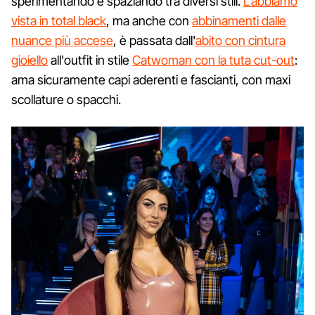
sperimentando e spaziando tra diversi stili.
L'abbiamo
vista in total black
, ma anche con
abbinamenti dalle
nuance più accese
, è passata dall'
abito con cintura
gioiello
all'outfit in stile
Catwoman con la tuta cut-out
:
ama sicuramente capi aderenti e fascianti, con maxi
scollature o spacchi.