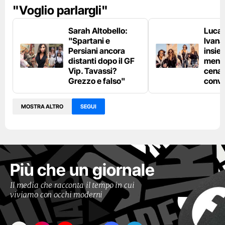
"Voglio parlargli"
Sarah Altobello:
Luca 
"Spartani e
Ivana
Persiani ancora
insiem
distanti dopo il GF
mentr
Vip. Tavassi?
cena: 
Grezzo e falso"
convi
MOSTRA ALTRO
SEGUI
Più che un giornale
Il media che racconta il tempo in cui
viviamo con occhi moderni