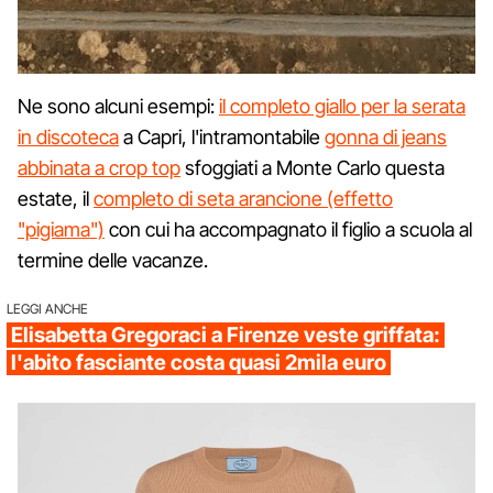
Ne sono alcuni esempi:
il completo giallo per la serata
in discoteca
a Capri, l'intramontabile
gonna di jeans
abbinata a crop top
sfoggiati a Monte Carlo questa
estate, il
completo di seta arancione (effetto
"pigiama")
con cui ha accompagnato il figlio a scuola al
termine delle vacanze.
LEGGI ANCHE
Elisabetta Gregoraci a Firenze veste griffata:
l'abito fasciante costa quasi 2mila euro