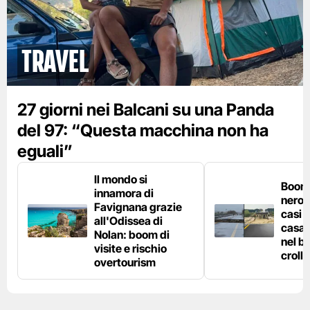
Travel
27 giorni nei Balcani su una Panda
del 97: “Questa macchina non ha
eguali”
Il mondo si
Boom 
innamora di
nero n
Favignana grazie
casi d
all'Odissea di
casa 
Nolan: boom di
nel bo
visite e rischio
crolla
overtourism