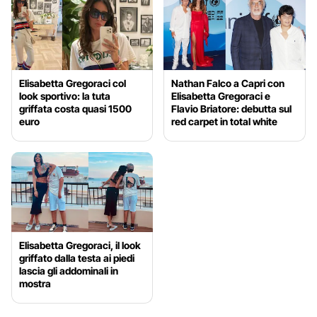
Elisabetta Gregoraci col
Nathan Falco a Capri con
look sportivo: la tuta
Elisabetta Gregoraci e
griffata costa quasi 1500
Flavio Briatore: debutta sul
euro
red carpet in total white
Elisabetta Gregoraci, il look
griffato dalla testa ai piedi
lascia gli addominali in
mostra