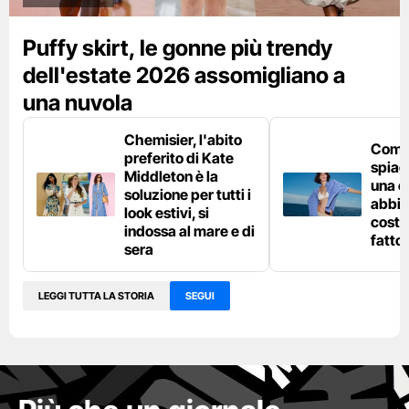
Puffy skirt, le gonne più trendy
dell'estate 2026 assomigliano a
una nuvola
Chemisier, l'abito
Come 
preferito di Kate
spiag
Middleton è la
una c
soluzione per tutti i
abbin
look estivi, si
costu
indossa al mare e di
fatto
sera
LEGGI TUTTA LA STORIA
SEGUI