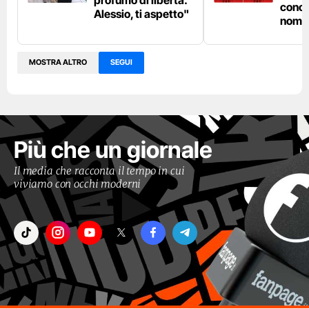
conco
Alessio, ti aspetto"
nomin
MOSTRA ALTRO
SEGUI
Più che un giornale
Il media che racconta il tempo in cui
viviamo con occhi moderni