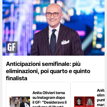
GF
Anticipazioni semifinale: più
eliminazioni, poi quarto e quinto
finalista
Anita
Anita Olivieri torna
elimin
su Instagram dopo
punta
il GF: "Desideravo il
marzo
profumo di libertà.