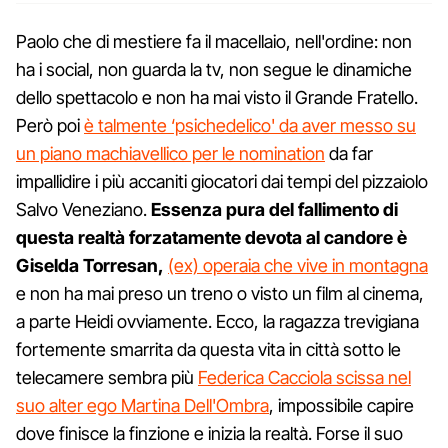
Paolo che di mestiere fa il macellaio, nell'ordine: non
ha i social, non guarda la tv, non segue le dinamiche
dello spettacolo e non ha mai visto il Grande Fratello.
Però poi
è talmente ‘psichedelico' da aver messo su
un piano machiavellico per le nomination
da far
impallidire i più accaniti giocatori dai tempi del pizzaiolo
Salvo Veneziano.
Essenza pura del fallimento di
questa realtà forzatamente devota al candore è
Giselda Torresan,
(ex) operaia che vive in montagna
e non ha mai preso un treno o visto un film al cinema,
a parte Heidi ovviamente. Ecco, la ragazza trevigiana
fortemente smarrita da questa vita in città sotto le
telecamere sembra più
Federica Cacciola scissa nel
suo alter ego Martina Dell'Ombra
, impossibile capire
dove finisce la finzione e inizia la realtà. Forse il suo