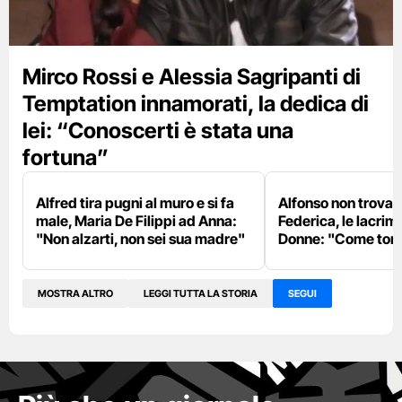
Mirco Rossi e Alessia Sagripanti di
Temptation innamorati, la dedica di
lei: “Conoscerti è stata una
fortuna”
Alfred tira pugni al muro e si fa
Alfonso non trova
male, Maria De Filippi ad Anna:
Federica, le lacrim
"Non alzarti, non sei sua madre"
Donne: "Come torn
MOSTRA ALTRO
LEGGI TUTTA LA STORIA
SEGUI