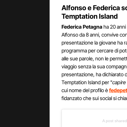
Alfonso e Federica so
Temptation Island
Federica Petagna
ha 20 anni 
Alfonso da 8 anni, convive con 
presentazione la giovane ha ra
programma per cercare di poter
alle sue parole, non le permet
viaggio senza la sua compagn
presentazione, ha dichiarato di
Temptation Island per "
capire 
cui nome del profilo è
fedepe
fidanzato che sui social si ch
A post share