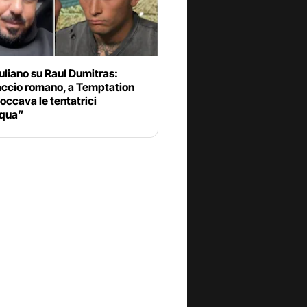
uliano su Raul Dumitras:
accio romano, a Temptation
toccava le tentatrici
cqua”