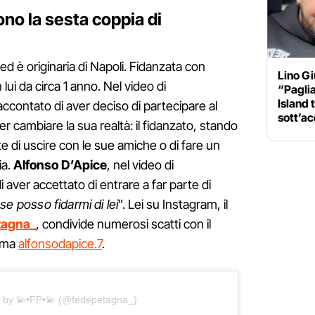
no la sesta coppia di
ed è originaria di Napoli. Fidanzata con
Lino Gi
lui da circa 1 anno. Nel video di
“Pagli
Island 
ccontato di aver deciso di partecipare al
sott’a
 cambiare la sua realtà: il fidanzato, stando
te di uscire con le sue amiche o di fare un
ia.
Alfonso D’Apice
, nel video di
 aver accettato di entrare a far parte di
se posso fidarmi di lei
". Lei su Instagram, il
tagna_
, condivide numerosi scatti con il
iama
alfonsodapice.7
.
d by 💫•FP•💫 (@fedepetagna_)