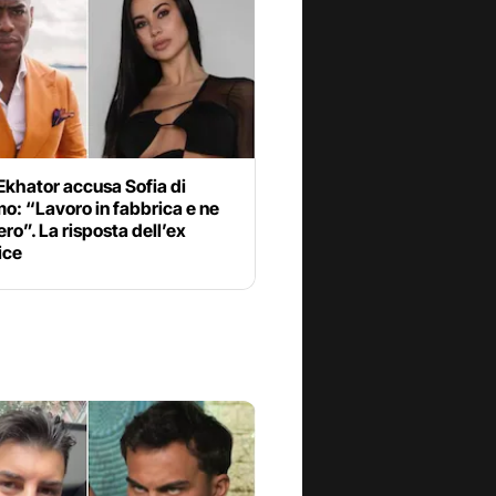
Ekhator accusa Sofia di
o: “Lavoro in fabbrica e ne
ero”. La risposta dell’ex
ice