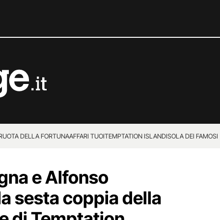
 RUOTA DELLA FORTUNA
AFFARI TUOI
TEMPTATION ISLAND
ISOLA DEI FAMOSI
gna e Alfonso
a sesta coppia della
e di Temptation