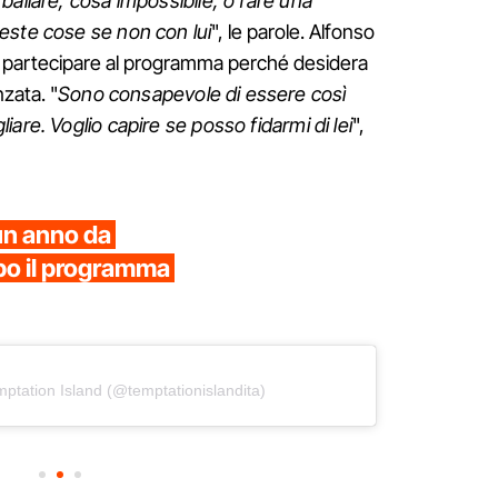
ballare, cosa impossibile, o fare una
este cose se non con lui
", le parole. Alfonso
di partecipare al programma perché desidera
nzata. "
Sono consapevole di essere così
are. Voglio capire se posso fidarmi di lei
",
 un anno da
po il programma
ptation Island (@temptationislandita)