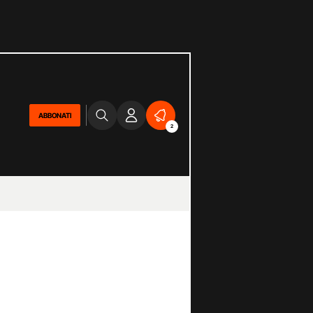
ABBONATI
2