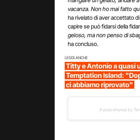
mangiare un gelato, andare a 
vacanza. Non ho mai fatto qu
ha rivelato di aver accettato 
capire se può fidarsi della fida
geloso, ma non penso di sbagli
ha concluso.
LEGGI ANCHE
Titty e Antonio a quasi
Temptation Island: "Do
ci abbiamo riprovato"
A post shared by Tem