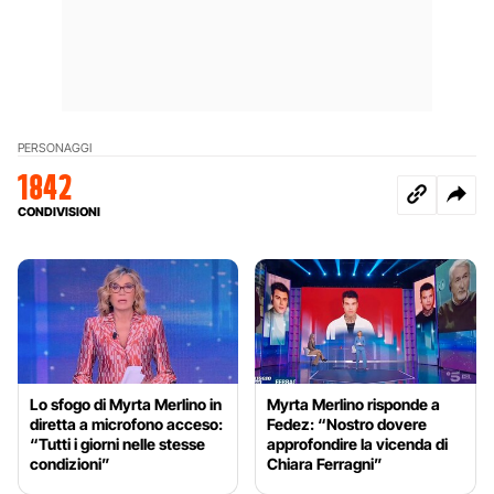
PERSONAGGI
1842
CONDIVISIONI
Lo sfogo di Myrta Merlino in
Myrta Merlino risponde a
diretta a microfono acceso:
Fedez: “Nostro dovere
“Tutti i giorni nelle stesse
approfondire la vicenda di
condizioni”
Chiara Ferragni”