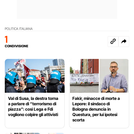
POLITICA ITALIANA
1
CONDIVISIONE
Val di Susa, la destra torna
Fakir, minacce di morte a
a parlare di “terrorismo di
Lepore: il sindaco di
piazza”: così Lega e Fdi
Bologna denuncia in
vogliono colpire gli attivisti
Questura, per lui ipotesi
scorta