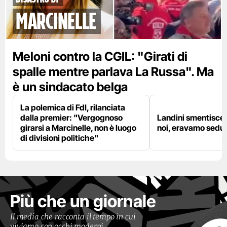
marcinelle
Meloni contro la CGIL: "Girati di
spalle mentre parlava La Russa". Ma
è un sindacato belga
La polemica di FdI, rilanciata
dalla premier: "Vergognoso
Landini smentisce
girarsi a Marcinelle, non è luogo
noi, eravamo sedut
di divisioni politiche"
Più che un giornale
Il media che racconta il tempo in cui
viviamo con occhi moderni