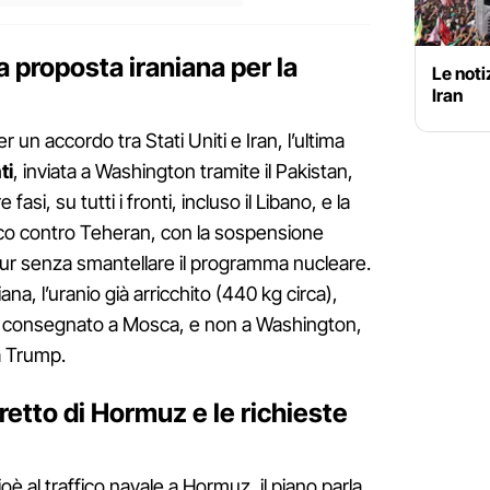
 proposta iraniana per la
Le notiz
Iran
un accordo tra Stati Uniti e Iran, l’ultima
ti
, inviata a Washington tramite il Pakistan,
asi, su tutti i fronti, incluso il Libano, e la
cco contro Teheran, con la sospensione
 pur senza smantellare il programma nucleare.
na, l’uranio già arricchito (440 kg circa),
re consegnato a Mosca, e non a Washington,
a Trump.
tretto di Hormuz e le richieste
oè al traffico navale a Hormuz, il piano parla