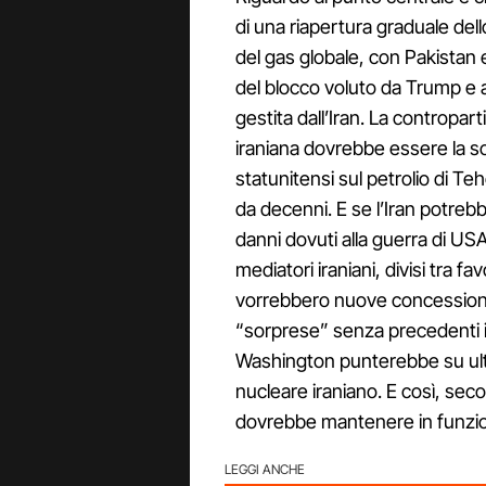
di una riapertura graduale dell
del gas globale, con Pakistan 
del blocco voluto da Trump e a
gestita dall’Iran. La contropar
iraniana dovrebbe essere la s
statunitensi sul petrolio di T
da decenni. E se l’Iran potreb
danni dovuti alla guerra di USA 
mediatori iraniani, divisi tra f
vorrebbero nuove concessio
“sorprese” senza precedenti i
Washington punterebbe su ulte
nucleare iraniano. E così, sec
dovrebbe mantenere in funzion
LEGGI ANCHE