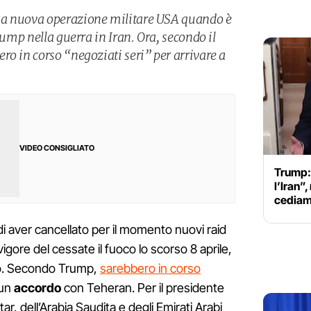
na nuova operazione militare USA quando è
rump nella guerra in Iran. Ora, secondo il
ro in corso “negoziati seri” per arrivare a
VIDEO CONSIGLIATO
Trump: 
l’Iran”
cediam
 aver cancellato per il momento nuovi raid
 vigore del cessate il fuoco lo scorso 8 aprile,
lfo. Secondo Trump,
sarebbero in corso
 un
accordo
con Teheran. Per il presidente
atar, dell’Arabia Saudita e degli Emirati Arabi