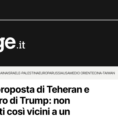
RAINA
ISRAELE-PALESTINA
EUROPA
RUSSIA
USA
MEDIO ORIENTE
CINA-TAIWAN
 proposta di Teheran e
tro di Trump: non
i così vicini a un