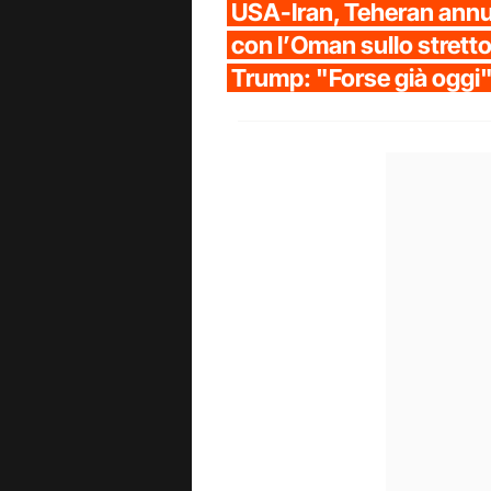
USA-Iran, Teheran annu
con l’Oman sullo strett
Trump: "Forse già oggi