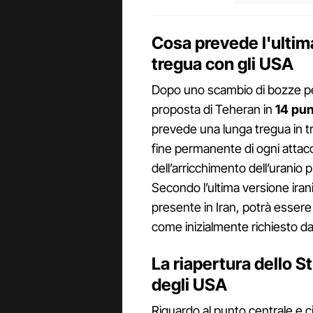
Cosa prevede l'ultima
tregua con gli USA
Dopo uno scambio di bozze per 
proposta di Teheran in
14 pun
prevede una lunga tregua in tre f
fine permanente di ogni atta
dell’arricchimento dell’uranio
Secondo l’ultima versione irania
presente in Iran, potrà esse
come inizialmente richiesto d
La riapertura dello S
degli USA
Riguardo al punto centrale e ci