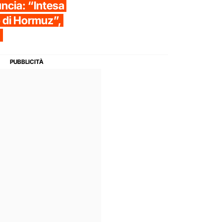
ncia: “Intesa
o di Hormuz”,
"