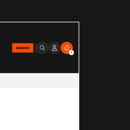
ABBONATI
2