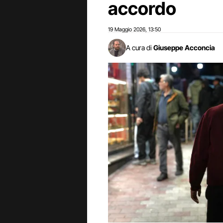
accordo
19 Maggio 2026
13:50
,
A cura di
Giuseppe Acconcia