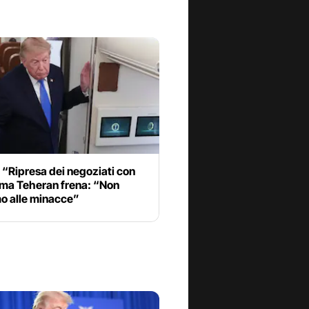
“Ripresa dei negoziati con
, ma Teheran frena: “Non
o alle minacce”