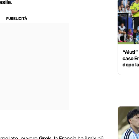
asile
.
“Aiuti” 
caso Em
dopo la
rpellato, ovvero
Grok
, la Francia ha il mix più