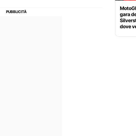
MotoGP 
gara d
Silvers
dove ve