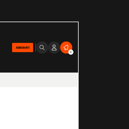
ABBONATI
2