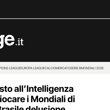
IONS LEAGUE
EUROPA LEAGUE
CALCIOMERCATO
SERIE B
MONDIALI 2026
to all’Intelligenza
giocare i Mondiali di
Brasile delusione