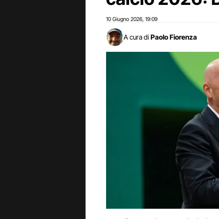
10 Giugno 2026
19:09
,
A cura di
Paolo Fiorenza