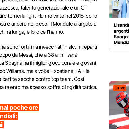
pazzesca, talento generazionale e un CT
e tornei lunghi. Hanno vinto nel 2018, sono
rosa è ancora nel picco. Il Mondiale allargato a
Lisandr
argenti
ina lunga, e loro ce l'hanno.
Spagna
Mondial
ina sono forti, ma invecchiati in alcuni reparti
oppo da Messi, che a 38 anni "
sarà
 La Spagna ha il miglior gioco corale e giovani
co Williams, ma a volte – sostiene l'IA – le
lle partite secche contro top team. Così
ha talento ma spesso soffre di rigidità tattica.
LIVE
amal poche ore
ndiali:
i