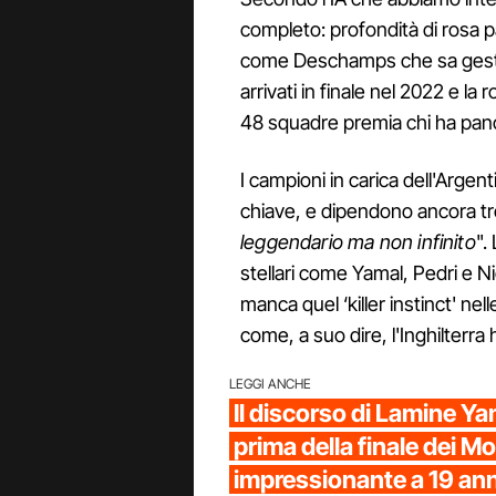
completo: profondità di rosa 
come Deschamps che sa gestir
arrivati in finale nel 2022 e la 
48 squadre premia chi ha panch
I campioni in carica dell'Argent
chiave, e dipendono ancora tr
leggendario ma non infinito
".
stellari come Yamal, Pedri e Ni
manca quel ‘killer instinct' ne
come, a suo dire, l'Inghilterra 
LEGGI ANCHE
Il discorso di Lamine Y
prima della finale dei Mo
impressionante a 19 ann