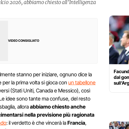
alcio 2026, abbiamo chiesto all’Intelligenza
VIDEO CONSIGLIATO
Facund
lmente stanno per iniziare, ognuno dice la
dal gom
e per la prima volta si gioca con
un tabellone
sull’Ar
versi (Stati Uniti, Canada e Messico), così
Le idee sono tante ma confuse, del resto
sbaglia, allora
abbiamo chiesto anche
i cimentarsi nella previsione più ragionata
ndo
: il verdetto è che vincerà la
Francia
,